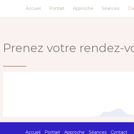
Aller
Accueil
Portrait
Approche
Séances
Co
au
contenu
Prenez votre rendez-v
Accueil
Portrait
Approche
Séances
Contact