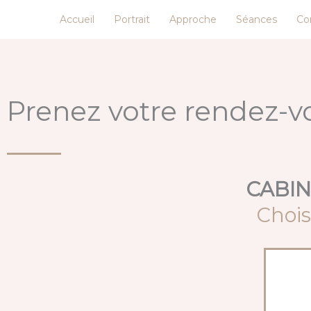
Aller
Accueil
Portrait
Approche
Séances
Co
au
contenu
Prenez votre rendez-v
CABIN
Chois