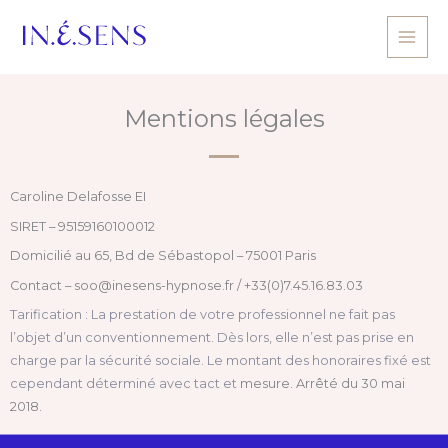
Aller
au
contenu
Mentions légales
Caroline Delafosse EI
SIRET – 95159160100012
Domicilié au 65, Bd de Sébastopol – 75001 Paris
Contact – soo@inesens-hypnose.fr / +33(0)7.45.16.83.03
Tarification : La prestation de votre professionnel ne fait pas
l’objet d’un
conventionnement. Dès lors, elle n’est pas prise en
charge par la sécurité
sociale. Le montant des honoraires fixé est
cependant déterminé avec tact et
mesure. Arrêté du 30 mai
2018.